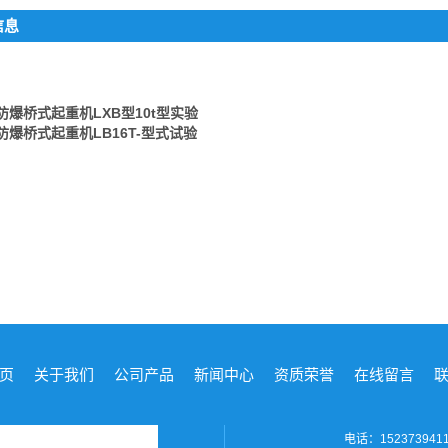
信息
防爆桥式起重机LXB型10t型实验
防爆桥式起重机LB16T-型式试验
页
关于我们
公司产品
新闻中心
资质荣誉
在线留言
电话：152373941