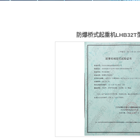
防爆桥式起重机LHB32T