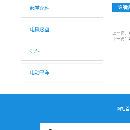
详细
起重配件
电磁吸盘
上一篇：
下一篇：
抓斗
电动平车
网站首