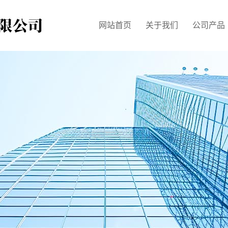
网站首页
关于我们
公司产品