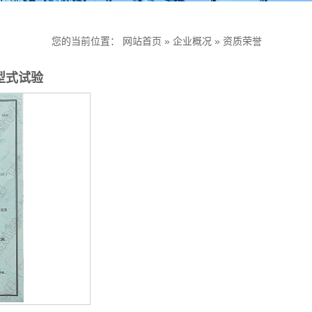
您的当前位置：
网站首页
»
企业概况
»
资质荣誉
型式试验