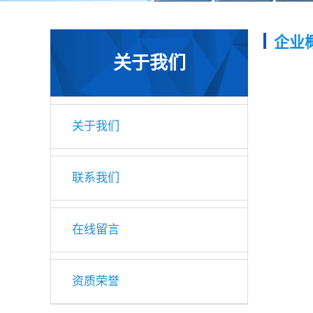
企业
关于我们
关于我们
联系我们
在线留言
资质荣誉