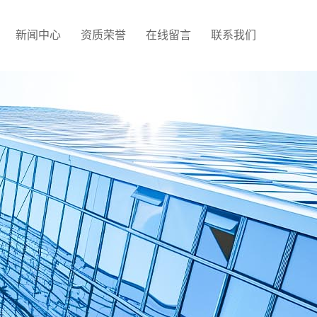
新闻中心
资质荣誉
在线留言
联系我们