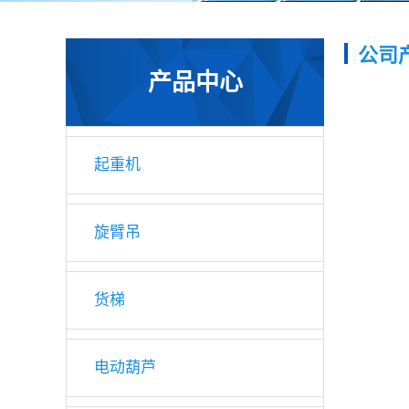
公司
产品中心
起重机
旋臂吊
货梯
电动葫芦