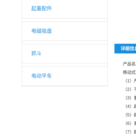
起重配件
电磁吸盘
详细信
抓斗
产品名称
移动式悬
电动平车
（1）严
（2）不
（3）要遵
（4）起
（5）起
（6）重
（7）起