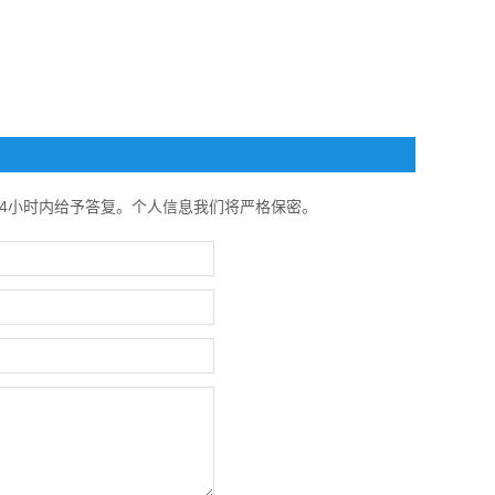
4小时内给予答复。个人信息我们将严格保密。