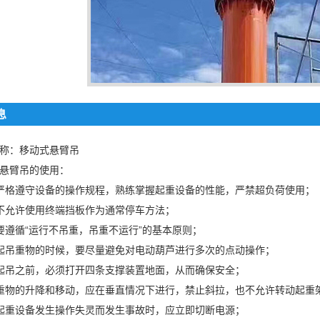
息
：移动式悬臂吊
臂吊的使用：
格遵守设备的操作规程，熟练掌握起重设备的性能，严禁超负荷使用；
允许使用终端挡板作为通常停车方法；
循“运行不吊重，吊重不运行”的基本原则；
吊重物的时候，要尽量避免对电动葫芦进行多次的点动操作；
吊之前，必须打开四条支撑装置地面，从而确保安全；
物的升降和移动，应在垂直情况下进行，禁止斜拉，也不允许转动起重
重设备发生操作失灵而发生事故时，应立即切断电源；