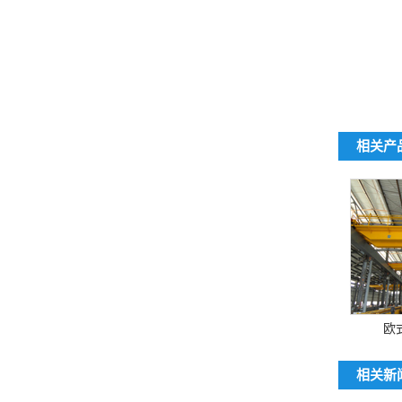
相关产
欧
相关新