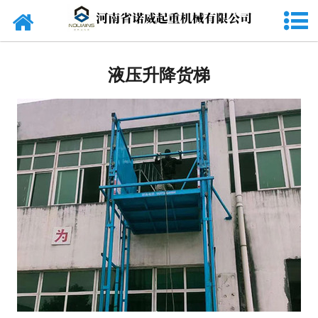
网站首页
起重机
液压升降货梯
旋臂吊
货梯
电动葫芦
起重配件
电磁吸盘
抓斗
电动平车