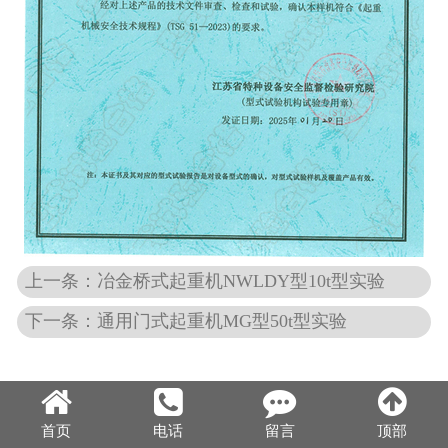
上一条：冶金桥式起重机NWLDY型10t型实验
下一条：通用门式起重机MG型50t型实验
首页
电话
留言
顶部