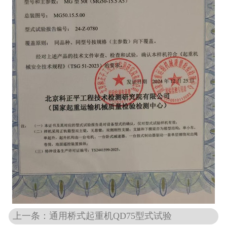
上一条：通用桥式起重机QD75型式试验