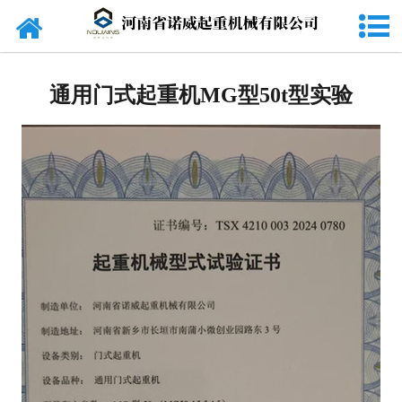
网站首页
关于我们
通用门式起重机MG型50t型实验
公司产品
新闻中心
资质荣誉
在线留言
联系我们