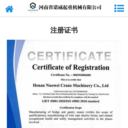
网站首页
关于我们
注册证书
公司产品
新闻中心
资质荣誉
在线留言
联系我们