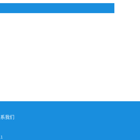
联系我们
11