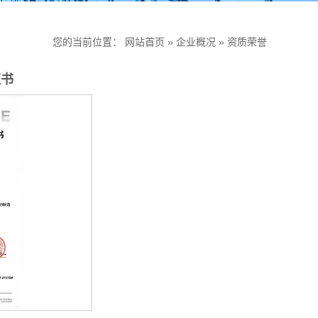
您的当前位置：
网站首页
»
企业概况
»
资质荣誉
证书