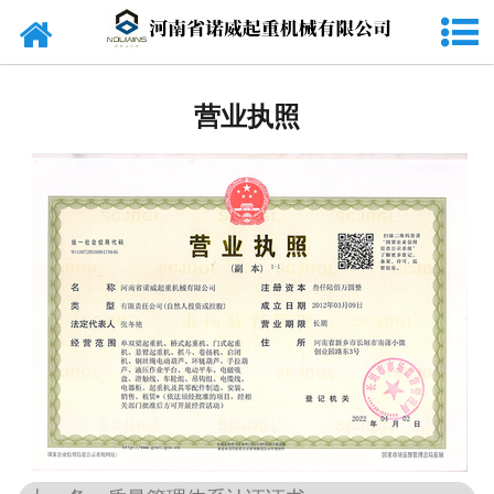
网站首页
关于我们
营业执照
公司产品
新闻中心
资质荣誉
在线留言
联系我们