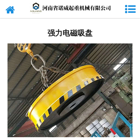
网站首页
起重机
强力电磁吸盘
旋臂吊
货梯
电动葫芦
起重配件
电磁吸盘
抓斗
电动平车