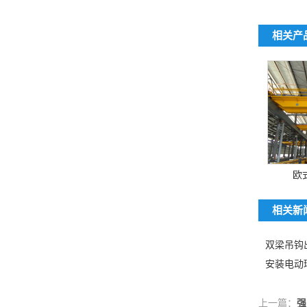
相关产
欧
相关新
双梁吊钩
安装电动
上一篇：
强