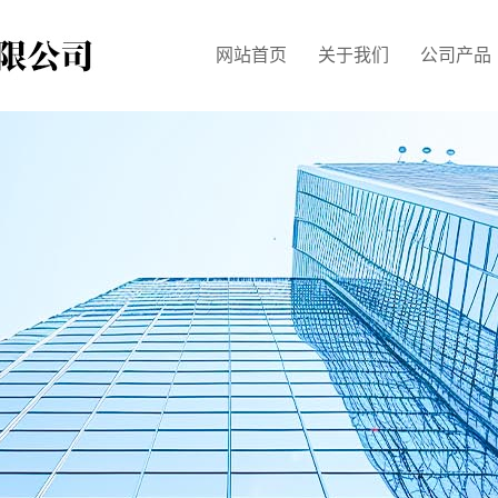
网站首页
关于我们
公司产品