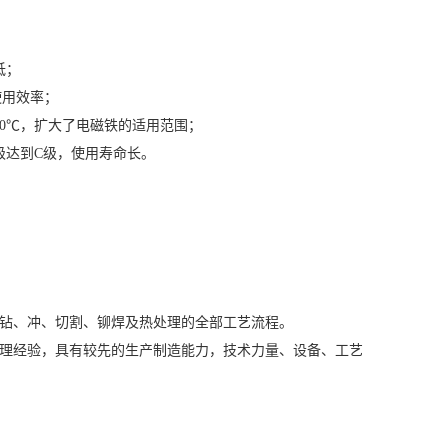
低；
使用效率；
0℃，扩大了电磁铁的适用范围；
达到C级，使用寿命长。
钻、冲、切割、铆焊及热处理的全部工艺流程。
理经验，具有较先的生产制造能力，技术力量、设备、工艺