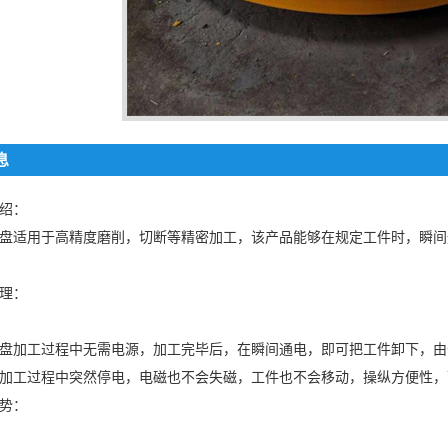
息
绍：
适用于高精度磨削，切断等精密加工，该产品能够在规定工件时，瞬间
理：
加工过程中无需电源，加工完毕后，在瞬间通电，即可把工件卸下，由
加工过程中突然停电，电磁也不会失磁，工件也不会移动，操纵方便性，
势：